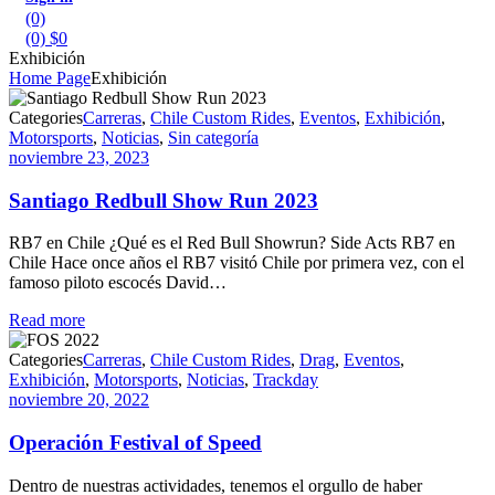
(0)
(0)
$
0
Exhibición
Home Page
Exhibición
Categories
Carreras
,
Chile Custom Rides
,
Eventos
,
Exhibición
,
Motorsports
,
Noticias
,
Sin categoría
noviembre 23, 2023
Santiago Redbull Show Run 2023
RB7 en Chile ¿Qué es el Red Bull Showrun? Side Acts RB7 en
Chile Hace once años el RB7 visitó Chile por primera vez, con el
famoso piloto escocés David…
Read more
Categories
Carreras
,
Chile Custom Rides
,
Drag
,
Eventos
,
Exhibición
,
Motorsports
,
Noticias
,
Trackday
noviembre 20, 2022
Operación Festival of Speed
Dentro de nuestras actividades, tenemos el orgullo de haber