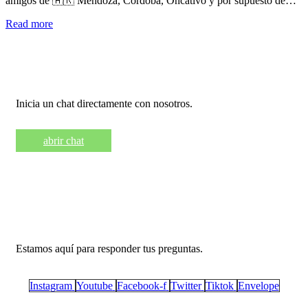
amigos de 🇦🇷 Mendoza, Córdoba, Oncativo y por supuesto de…
Read more
Necesita ayuda?
Inicia un chat directamente con nosotros.
abrir chat
Llámanos +569 9461 6342
Estamos aquí para responder tus preguntas.
Instagram
Youtube
Facebook-f
Twitter
Tiktok
Envelope