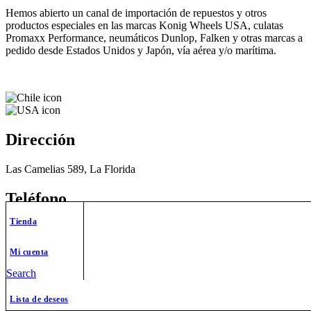
Hemos abierto un canal de importación de repuestos y otros
productos especiales en las marcas Konig Wheels USA, culatas
Promaxx Performance, neumáticos Dunlop, Falken y otras marcas a
pedido desde Estados Unidos y Japón, vía aérea y/o marítima.
Dirección
Las Camelias 589, La Florida
Teléfono
Tienda
+569 9461 6342
Mi cuenta
Correo
Search
ventas@chilecustomrides.cl
Instagram
Facebook-f
Twitter
Whatsapp
Tiktok
Lista de deseos