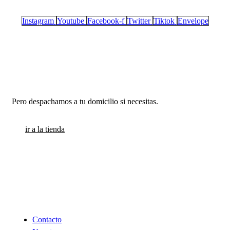
Instagram
Youtube
Facebook-f
Twitter
Tiktok
Envelope
Estamos en Santiago
Pero despachamos a tu domicilio si necesitas.
ir a la tienda
INFORMACION
Contacto