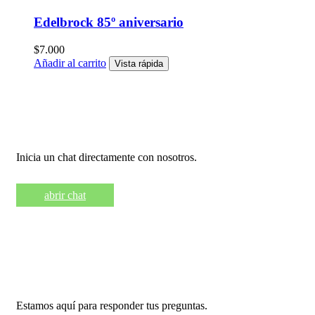
Edelbrock 85º aniversario
$
7.000
Añadir al carrito
Vista rápida
Necesita ayuda?
Inicia un chat directamente con nosotros.
abrir chat
Llámanos +569 9461 6342
Estamos aquí para responder tus preguntas.