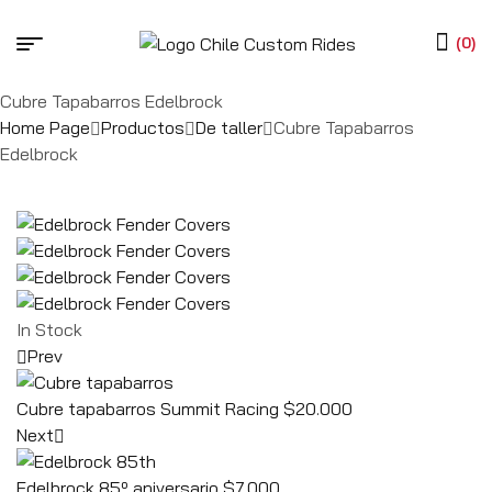
(0)
Cubre Tapabarros Edelbrock
Home Page
Productos
De taller
Cubre Tapabarros
Edelbrock
In Stock
Prev
Cubre tapabarros Summit Racing
$
20.000
Next
Edelbrock 85º aniversario
$
7.000