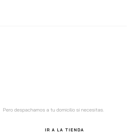
Estamos en Santiago
Pero despachamos a tu domicilio si necesitas.
IR A LA TIENDA