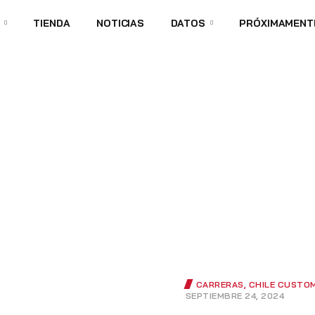
TIENDA
NOTICIAS
DATOS
PRÓXIMAMENT
HOME PAGE
TRACKDAY
Trackday
CARRERAS
,
CHILE CUSTOM
SEPTIEMBRE 24, 2024