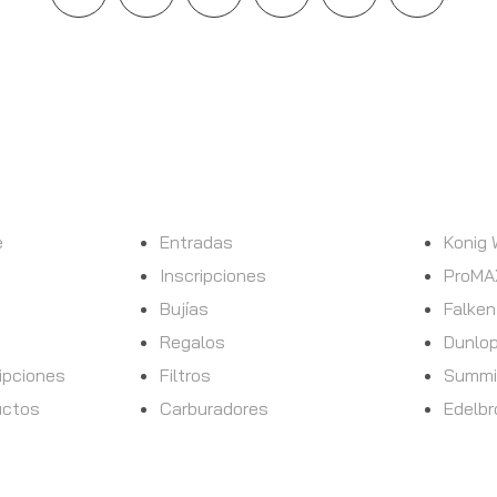
DESCUBRE
MARCAS
e
Entradas
Konig
Inscripciones
ProMA
Bujías
Falken
Regalos
Dunlo
ipciones
Filtros
Summi
uctos
Carburadores
Edelbr