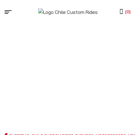
(0)
Posts etiquetados
“paseos”
HOME PAGE
POSTS ETIQUETADOS “PASEOS”