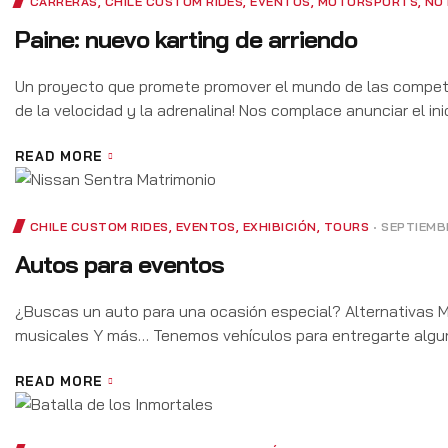
CARRERAS
,
CHILE CUSTOM RIDES
,
EVENTOS
,
MOTORSPORTS
,
NO
Paine: nuevo karting de arriendo
Un proyecto que promete promover el mundo de las compete
de la velocidad y la adrenalina! Nos complace anunciar el ini
READ MORE
CHILE CUSTOM RIDES
,
EVENTOS
,
EXHIBICIÓN
,
TOURS
SEPTIEMBR
Autos para eventos
¿Buscas un auto para una ocasión especial? Alternativas 
musicales Y más… Tenemos vehículos para entregarte algun
READ MORE