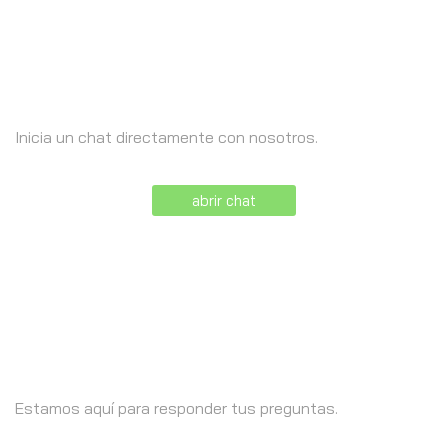
Necesita ayuda?
Inicia un chat directamente con nosotros.
abrir chat
Llámanos +569 9461 6342
Estamos aquí para responder tus preguntas.