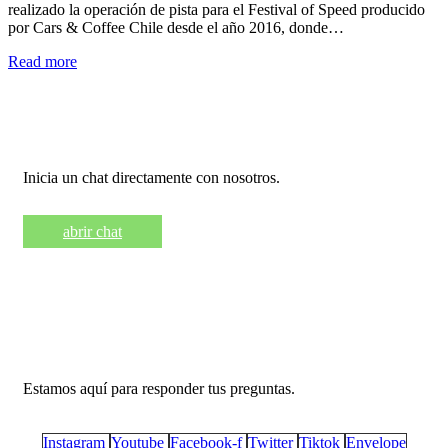
realizado la operación de pista para el Festival of Speed producido
por Cars & Coffee Chile desde el año 2016, donde…
Read more
Necesita ayuda?
Inicia un chat directamente con nosotros.
abrir chat
Llámanos +569 9461 6342
Estamos aquí para responder tus preguntas.
Instagram
Youtube
Facebook-f
Twitter
Tiktok
Envelope