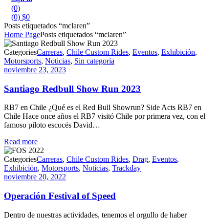
(0)
(0)
$
0
Posts etiquetados “mclaren”
Home Page
Posts etiquetados “mclaren”
Categories
Carreras
,
Chile Custom Rides
,
Eventos
,
Exhibición
,
Motorsports
,
Noticias
,
Sin categoría
noviembre 23, 2023
Santiago Redbull Show Run 2023
RB7 en Chile ¿Qué es el Red Bull Showrun? Side Acts RB7 en
Chile Hace once años el RB7 visitó Chile por primera vez, con el
famoso piloto escocés David…
Read more
Categories
Carreras
,
Chile Custom Rides
,
Drag
,
Eventos
,
Exhibición
,
Motorsports
,
Noticias
,
Trackday
noviembre 20, 2022
Operación Festival of Speed
Dentro de nuestras actividades, tenemos el orgullo de haber