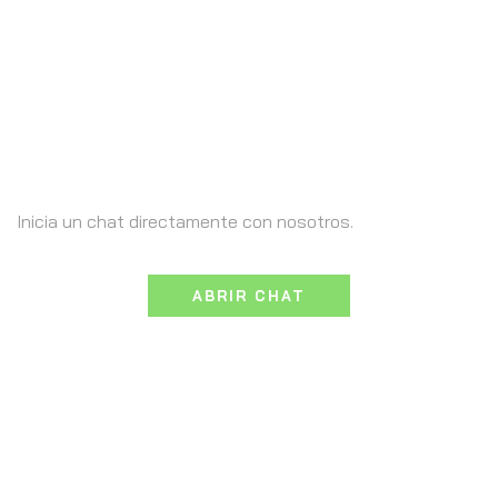
Necesita ayuda?
Inicia un chat directamente con nosotros.
ABRIR CHAT
Llámanos +569 9461 6342