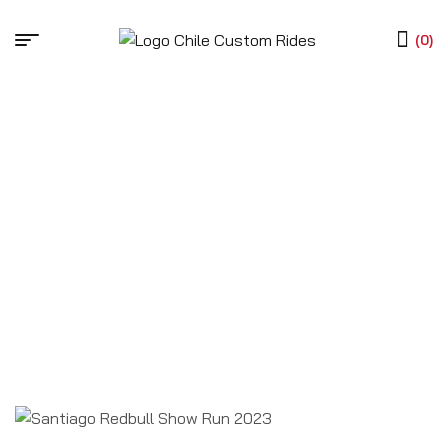
(0)
HOME PAGE
POSTS ETIQUETADOS “LAS CONDES”
Posts Etiquetados
“las Condes”