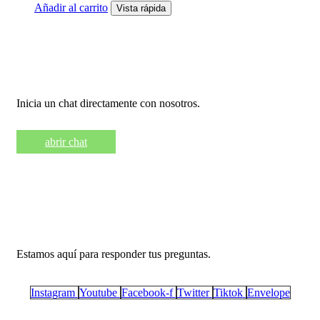
Añadir al carrito
Vista rápida
Necesita ayuda?
Inicia un chat directamente con nosotros.
abrir chat
Llámanos +569 9461 6342
Estamos aquí para responder tus preguntas.
Instagram
Youtube
Facebook-f
Twitter
Tiktok
Envelope